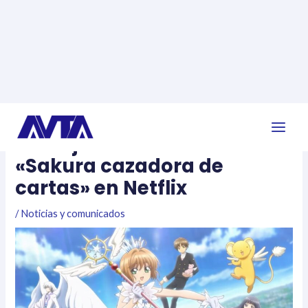
Ir
Navegación
Main
al
de
Doblaje castellano de
Men
contenido
entradas
«Sakura cazadora de
cartas» en Netflix
/
Noticias y comunicados