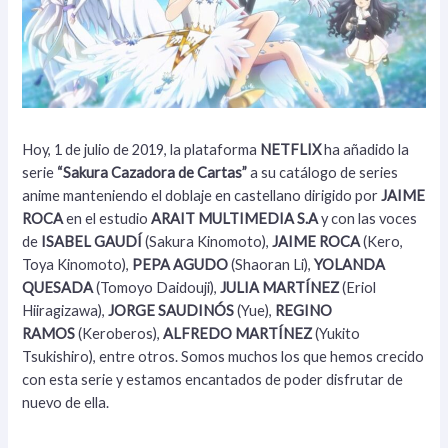
Hoy, 1 de julio de 2019, la plataforma
NETFLIX
ha añadido la
serie
“Sakura Cazadora de Cartas”
a su catálogo de series
anime manteniendo el doblaje en castellano dirigido por
JAIME
ROCA
en el estudio
ARAIT MULTIMEDIA S.A
y con las voces
de
ISABEL GAUDÍ
(Sakura Kinomoto),
JAIME ROCA
(Kero,
Toya Kinomoto),
PEPA AGUDO
(Shaoran Li),
YOLANDA
QUESADA
(Tomoyo Daidouji),
JULIA MARTÍNEZ
(Eriol
Hiiragizawa),
JORGE SAUDINÓS
(Yue),
REGINO
RAMOS
(Keroberos),
ALFREDO MARTÍNEZ
(Yukito
Tsukishiro), entre otros. Somos muchos los que hemos crecido
con esta serie y estamos encantados de poder disfrutar de
nuevo de ella.